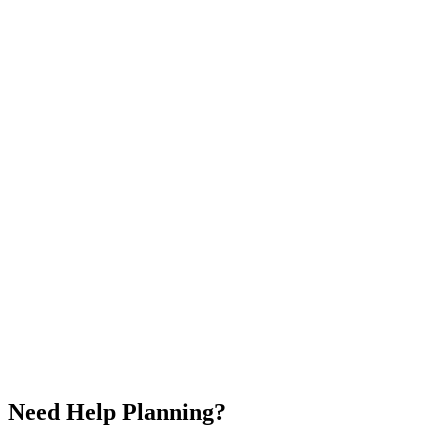
Local market immersion
Voodoo culture exploration
🇳🇬
Nigeria
🇧🇯
Benin
🇹🇬
Togo
🇬🇭
Ghana
$
2,500
/
per person
5.0
Duration
9 Days / 8 Nights
Countries
4
Group Size
2-12 people
Availability
Year Round
Share
Save
✓
Need Help Planning?