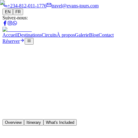
+234-812-011-1776
travel@evans-tours.com
EN
FR
Suivez-nous
:
Accueil
Destinations
Circuits
À propos
Galerie
Blog
Contact
Réserver
Tours
9 Days 4 Country Discovery
🇳🇬
🇧🇯
🇹🇬
🇬🇭
Overview
Itinerary
What's Included