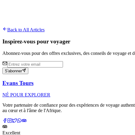
About
Cephas Keke
A passionate traveler and storyteller who has been exploring West Afri
Back to All Articles
Inspirez-vous pour voyager
Abonnez-vous pour des offres exclusives, des conseils de voyage et de
S'abonner
Evans Tours
NÉ POUR EXPLORER
Votre partenaire de confiance pour des expériences de voyage authenti
au cœur et à l'âme de l'Afrique.
Excellent