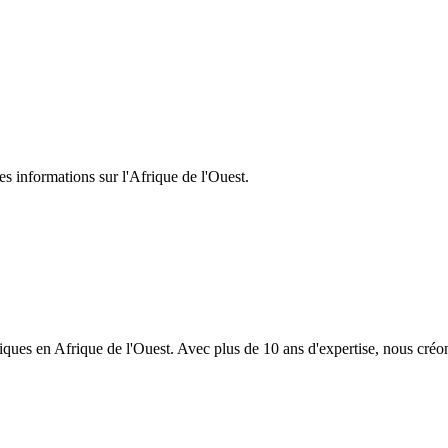
ca for over a decade. Dedicated to sharing authentic experiences and he
s informations sur l'Afrique de l'Ouest.
ques en Afrique de l'Ouest. Avec plus de 10 ans d'expertise, nous créo