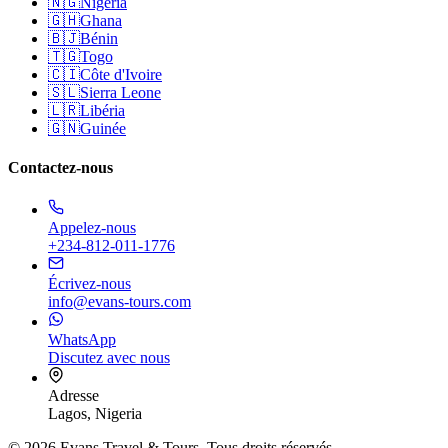
🇳🇬
Nigeria
🇬🇭
Ghana
🇧🇯
Bénin
🇹🇬
Togo
🇨🇮
Côte d'Ivoire
🇸🇱
Sierra Leone
🇱🇷
Libéria
🇬🇳
Guinée
Contactez-nous
Appelez-nous
+234-812-011-1776
Écrivez-nous
info@evans-tours.com
WhatsApp
Discutez avec nous
Adresse
Lagos, Nigeria
©
2026
Evans Travel & Tours.
Tous droits réservés
.