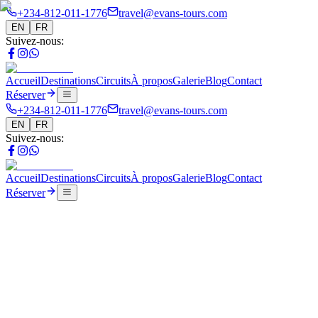
+234-812-011-1776
travel@evans-tours.com
EN
FR
Suivez-nous
:
Accueil
Destinations
Circuits
À propos
Galerie
Blog
Contact
Réserver
+234-812-011-1776
travel@evans-tours.com
EN
FR
Suivez-nous
:
Accueil
Destinations
Circuits
À propos
Galerie
Blog
Contact
Réserver
Blog
West Africa for Foodies and Festival Lovers