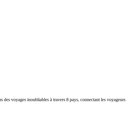
lping others discover the beauty of the region.
ns des voyages inoubliables à travers 8 pays, connectant les voyageurs