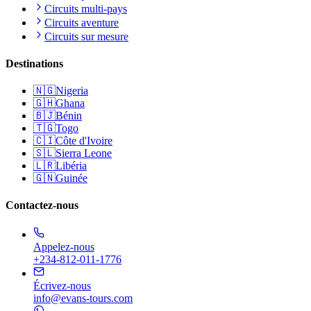
Circuits multi-pays
Circuits aventure
Circuits sur mesure
Destinations
🇳🇬
Nigeria
🇬🇭
Ghana
🇧🇯
Bénin
🇹🇬
Togo
🇨🇮
Côte d'Ivoire
🇸🇱
Sierra Leone
🇱🇷
Libéria
🇬🇳
Guinée
Contactez-nous
Appelez-nous
+234-812-011-1776
Écrivez-nous
info@evans-tours.com