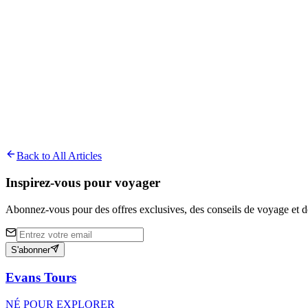
Not having exact change
Forgetting printouts
About
Donald Agbatchossou
A passionate traveler and storyteller who has been exploring West Afri
Back to All Articles
Inspirez-vous pour voyager
Abonnez-vous pour des offres exclusives, des conseils de voyage et de
S'abonner
Evans Tours
NÉ POUR EXPLORER