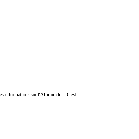
ca for over a decade. Dedicated to sharing authentic experiences and he
s informations sur l'Afrique de l'Ouest.