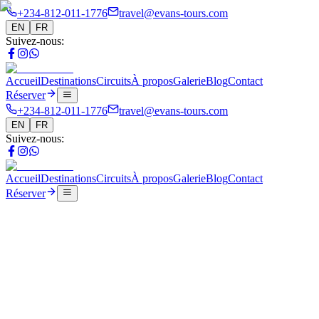
+234-812-011-1776
travel@evans-tours.com
EN
FR
Suivez-nous
:
Accueil
Destinations
Circuits
À propos
Galerie
Blog
Contact
Réserver
+234-812-011-1776
travel@evans-tours.com
EN
FR
Suivez-nous
:
Accueil
Destinations
Circuits
À propos
Galerie
Blog
Contact
Réserver
Blog
Complete Visa Guide for West Africa Travel