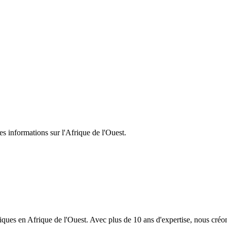
ca for over a decade. Dedicated to sharing authentic experiences and he
s informations sur l'Afrique de l'Ouest.
ques en Afrique de l'Ouest. Avec plus de 10 ans d'expertise, nous créo