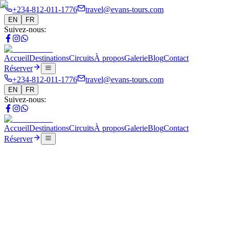
+234-812-011-1776
travel@evans-tours.com
EN
FR
Suivez-nous
:
Accueil
Destinations
Circuits
À propos
Galerie
Blog
Contact
Réserver
+234-812-011-1776
travel@evans-tours.com
EN
FR
Suivez-nous
:
Accueil
Destinations
Circuits
À propos
Galerie
Blog
Contact
Réserver
Blog
The Great Jollof Debate: A Culinary Journey