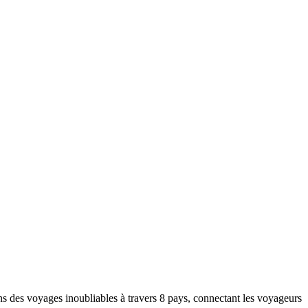
lping others discover the beauty of the region.
ns des voyages inoubliables à travers 8 pays, connectant les voyageurs