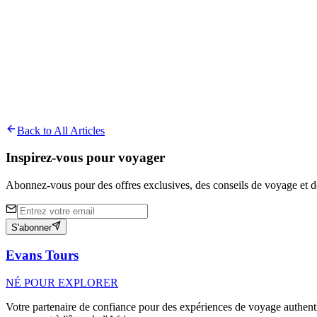
About
Cephas Keke
A passionate traveler and storyteller who has been exploring West Afri
Back to All Articles
Inspirez-vous pour voyager
Abonnez-vous pour des offres exclusives, des conseils de voyage et de
S'abonner
Evans Tours
NÉ POUR EXPLORER
Votre partenaire de confiance pour des expériences de voyage authenti