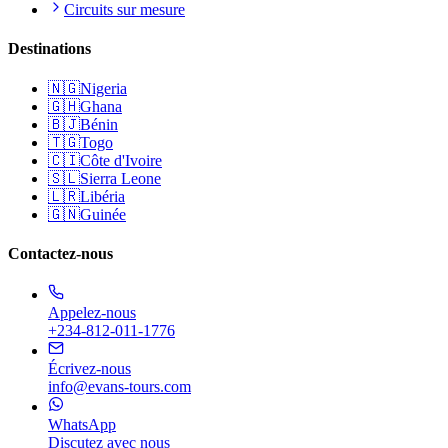
Circuits sur mesure
Destinations
🇳🇬
Nigeria
🇬🇭
Ghana
🇧🇯
Bénin
🇹🇬
Togo
🇨🇮
Côte d'Ivoire
🇸🇱
Sierra Leone
🇱🇷
Libéria
🇬🇳
Guinée
Contactez-nous
Appelez-nous
+234-812-011-1776
Écrivez-nous
info@evans-tours.com
WhatsApp
Discutez avec nous